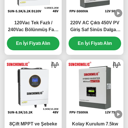
120Vac Tek Fazlı /
220V AC Çıktı 450V PV
240Vac Bölünmüş Fazlı
Giriş Saf Sinüs Dalgası
Hibrit Güneş
Hibrit Güneş
Değiştiricisi 100V - 500V
En İyi Fiyatı Alın
Değiştiricisi Şebeke
En İyi Fiyatı Alın
PV Girişi ve 99% MPPT
Kapalı MPPT
Verimliliği ile
Değiştiricisi
8Çift MPPT ve Şebeke
Kolay Kurulum 7.5kw