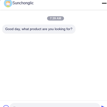
Tel
Sunchonglic
86--13711271181
7:39 AM
Good day, what product are you looking for?
Gizlilik Politikası
|
Site Haritası
Çin İyi Kalite değiştirilmiş sinüs dalgası invertörü Tedarikçi. Telif
hakkı © -2026 Foshan Suntway Technology Co. Ltd. - Tüm haklar
saklıdır.