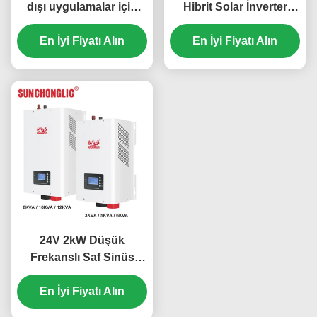
dışı uygulamalar için
Hibrit Solar İnverter
Saf Sinüs Dalga Çıkışı
Şebekeden Bağımsız
ile.5KW Hibrit Güneş
En İyi Fiyatı Alın
En İyi Fiyatı Alın
MPPT 450V PV
Inverteri
24V 2kW Düşük
Frekanslı Saf Sinüs
Dalgası MPPT Hibrid
Güneş Değiştiricisi
En İyi Fiyatı Alın