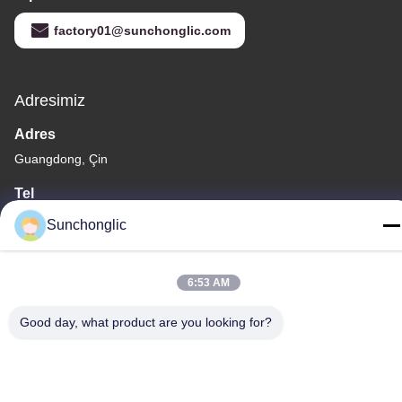
factory01@sunchonglic.com
Adresimiz
Adres
Guangdong, Çin
Tel
86--13711271181
Sunchonglic
6:53 AM
Good day, what product are you looking for?
Gizlilik Politikası
|
Site Haritası
Çin İyi Kalite değiştirilmiş sinüs dalgası invertörü Tedarikçi. Telif
hakkı © -2026 Foshan Suntway Technology Co. Ltd. - Tüm haklar
saklıdır.