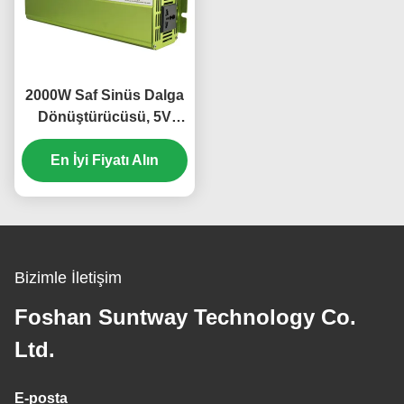
2000W Saf Sinüs Dalga
Dönüştürücüsü, 5V
1000mA USB ve DC'den
AC Gücünü Değiştirmek
En İyi Fiyatı Alın
için Çoklu Güvenli
Korumalar
Bizimle İletişim
Foshan Suntway Technology Co.
Ltd.
E-posta