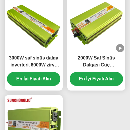
3000W saf sinüs dalga
2000W Saf Sinüs
inverteri, 6000W zirve
Dalgası Güç
gücü ve şebeke dışı güç
Değiştiricisi, 5V 1000mA
çözümleri için% 94
En İyi Fiyatı Alın
USB ve % 94 verimlilikli
En İyi Fiyatı Alın
verimlilik
DC'den AC dönüşümü