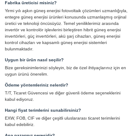
Fabrika üreticisi misiniz?
Yirmi yılı aşkın güneş enerjisi fotovoltaik çözümleri uzmanlığıyla,
entegre güneş enerjisi ürünleri konusunda uzmanlaşmış orijinal
üretici ve teknoloji öncüsüyüz. Temel yeniliklerimiz arasında
invertör ve kontrolör işlevlerini birleştiren hibrit güneş enerjisi
invertörleri, güç invertörleri, akü şarj cihazları, güneş enerjisi
kontrol cihazları ve kapsamlı güneş enerjisi sistemleri
bulunmaktadır.
Uygun bir ürün nasıl seçilir?
Bize gereksinimlerinizi söyleyin, biz de özel ihtiyaçlarınız için en
uygun ürünü önerelim.
Ödeme yöntemleriniz nelerdir?
T/T, Ticaret Güvencesi ve diğer güvenli ödeme seçeneklerini
kabul ediyoruz.
Hangi fiyat terimlerini sunabilirsiniz?
EXW, FOB, CIF ve diğer çeşitli uluslararası ticaret terimlerini
kabul edebiliriz.
Ana pazarınız neresidir?