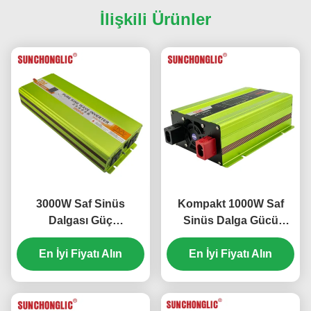
İlişkili Ürünler
3000W Saf Sinüs
Kompakt 1000W Saf
Dalgası Güç
Sinüs Dalga Gücü
Değiştiricisi, 5V 1000mA
Değiştiricisi 12V'den
USB Çıktısı ile 24V
En İyi Fiyatı Alın
220V'ye DC'ye AC
En İyi Fiyatı Alın
DC'den 220V AC'ye
dönüşümü ile
kadar Şebekeden Dışarı
Uygulamalar